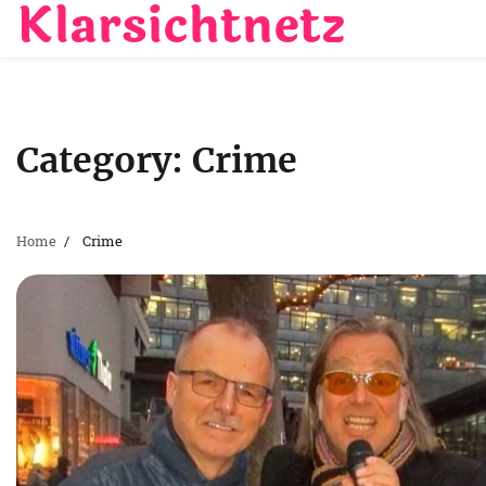
Klarsichtnetz
Skip
to
content
Category:
Crime
Home
Crime