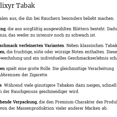
lixyr Tabak
len aus, die ihn bei Rauchern besonders beliebt machen.
ung
, die aus sorgfältig ausgewählten Blättern besteht. Dad
is, das weder zu intensiv noch zu schwach ist.
schmack verfeinerten Varianten
. Neben klassischen Taba
gen
, die fruchtige, süße oder würzige Noten enthalten. Diese
Abwechslung und ein individuelles Geschmackserlebnis sch
ten
spielt eine große Rolle. Die gleichmäßige Verarbeitung
Abbrennen der Zigarette.
e
. Während viele günstigere Tabaken dazu neigen, schnell
h der Rauchgenuss geschmeidiger wird.
chende Verpackung
, die den Premium-Charakter des Produ
ich von der Massenproduktion vieler anderer Marken ab.