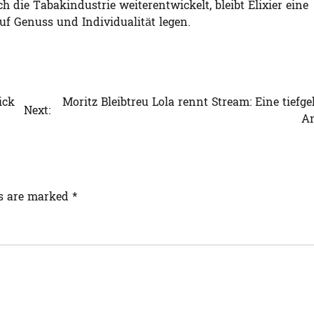
h die Tabakindustrie weiterentwickelt, bleibt Elixier eine
auf Genuss und Individualität legen.
ick
Moritz Bleibtreu Lola rennt Stream: Eine tiefg
Next:
An
ds are marked
*