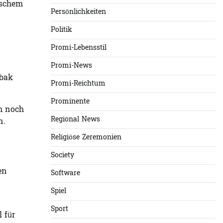
ischem
Persönlichkeiten
Politik
Promi-Lebensstil
Promi-News
abak
Promi-Reichtum
Prominente
m noch
Regional News
n.
Religiöse Zeremonien
Society
en
Software
Spiel
Sport
 für