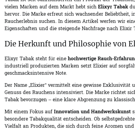
Tabak ist seit Jahrhunderten ein Produkt der Tradition
vielen Marken auf dem Markt hebt sich
Elixyr Tabak
du
hervor. Die Marke erfreut sich wachsender Beliebtheit, 
Raucherlebnis suchen. In diesem Artikel werfen wir ein
Eigenschaften und die steigende Nachfrage nach Elixir 
Die Herkunft und Philosophie von E
Elixyr Tabak steht für eine
hochwertige Rauch-Erfahru
industriell produzierten Marken setzt Elixier auf sorgf
geschmacksintensive Note.
Der Name „Elixier“ vermittelt eine gewisse Exklusivität
Genuss des Rauchens intensiviert. Die Marke richtet si
Tabak bevorzugen – eine klare Abgrenzung zu klassisch
Mit einem Fokus auf
Innovation und Handwerkskunst
s
besondere Tabakqualität entscheiden. Ob selbstgedrehte 
Vielfalt an Produkten, die sich durch feine Aromen und