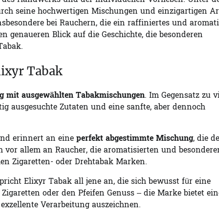
, des Handwerks und der individuellen Vorlieben. Unter d
rch seine hochwertigen Mischungen und einzigartigen 
insbesondere bei Rauchern, die ein raffiniertes und aromat
en genaueren Blick auf die Geschichte, die besonderen
Tabak.
lixyr Tabak
ng mit ausgewählten Tabakmischungen
. Im Gegensatz zu v
ältig ausgesuchte Zutaten und eine sanfte, aber dennoch
 und erinnert an eine
perfekt abgestimmte Mischung
, die d
ch vor allem an Raucher, die aromatisierten und besondere
en Zigaretten- oder Drehtabak Marken.
pricht Elixyr Tabak all jene an, die sich bewusst für eine
Zigaretten oder den Pfeifen Genuss – die Marke bietet ein
 exzellente Verarbeitung auszeichnen.