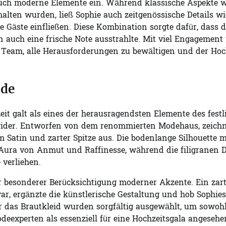
 auch moderne Elemente ein. Während klassische Aspekte w
lten wurden, ließ Sophie auch zeitgenössische Details wi
e Gäste einfließen. Diese Kombination sorgte dafür, dass d
 auch eine frische Note ausstrahlte. Mit viel Engagement
 Team, alle Herausforderungen zu bewältigen und der Hoc
ode
it galt als eines der herausragendsten Elemente des festl
 wider. Entworfen von dem renommierten Modehaus, zeichn
 Satin und zarter Spitze aus. Die bodenlange Silhouette m
e Aura von Anmut und Raffinesse, während die filigranen D
 verliehen.
ter besonderer Berücksichtigung moderner Akzente. Ein zar
war, ergänzte die künstlerische Gestaltung und hob Sophies
ür das Brautkleid wurden sorgfältig ausgewählt, um sowoh
eexperten als essenziell für eine Hochzeitsgala angesehe