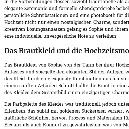
In die Vorbereitungen flossen sowohl traditionelle als
elegante Zeremonie und formelle Abendgarderobe beibeha
persönliche Schreibstationen und eine photobooth für di
Hochzeit nicht nur einen nostalgischen Charme, sondern
kreativen Lösungsansätzen gelang es Sophie und ihrem
eine individuelle, unvergessliche Note zu verleihen.
Das Brautkleid und die Hochzeitsm
Das Brautkleid von Sophie von der Tann bei ihrer Hochze
Anlasses und spiegelte den eleganten Stil der Adligen
das Kleid durch eine exquisite Kombination aus feinstem
einem sanften A-Linien Schnitt hüllte die Braut in ein
des Kleides dem Gesamtbild einen einzigartigen Charme
Die Farbpalette des Kleides war traditionell, jedoch un
Elfenbein, das subtil mit goldenen Stickereien verziert 
natürliche Schönheit hervor. Prozess und Materialien f
Eleganz als auch Komfort zu gewährleisten, was von Mod