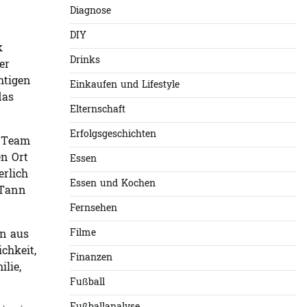
Diagnose
DIY
k
Drinks
er
htigen
Einkaufen und Lifestyle
das
Elternschaft
Erfolgsgeschichten
r Team
en Ort
Essen
erlich
Essen und Kochen
 Tann
Fernsehen
Filme
en aus
chkeit,
Finanzen
ilie,
Fußball