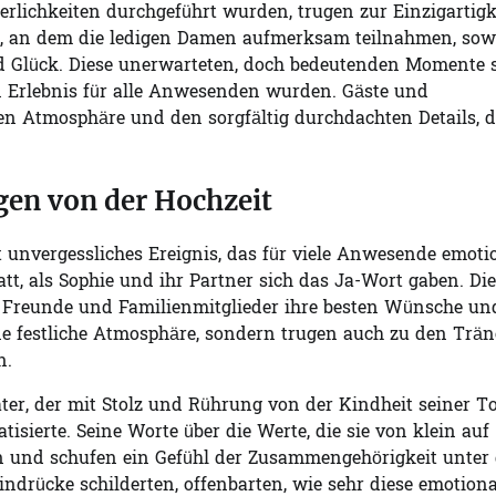
erlichkeiten durchgeführt wurden, trugen zur Einzigartigk
f, an dem die ledigen Damen aufmerksam teilnahmen, sow
nd Glück. Diese unerwarteten, doch bedeutenden Momente 
en Erlebnis für alle Anwesenden wurden. Gäste und
len Atmosphäre und den sorgfältig durchdachten Details, d
en von der Hochzeit
 unvergessliches Ereignis, das für viele Anwesende emoti
t, als Sophie und ihr Partner sich das Ja-Wort gaben. Die
n Freunde und Familienmitglieder ihre besten Wünsche un
ne festliche Atmosphäre, sondern trugen auch zu den Trä
n.
er, der mit Stolz und Rührung von der Kindheit seiner T
isierte. Seine Worte über die Werte, die sie von klein auf
en und schufen ein Gefühl der Zusammengehörigkeit unter
indrücke schilderten, offenbarten, wie sehr diese emotion