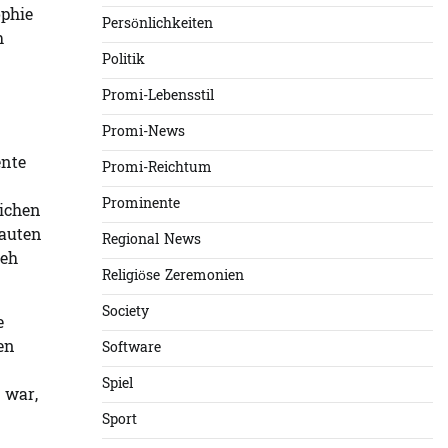
ophie
Persönlichkeiten
h
Politik
Promi-Lebensstil
Promi-News
ente
Promi-Reichtum
Prominente
lichen
rauten
Regional News
ieh
Religiöse Zeremonien
Society
e
en
Software
Spiel
 war,
Sport