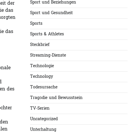
Sport und Beziehungen
eit der
ie das
Sport und Gesundheit
sorgten
Sports
ie das
Sports & Athletes
Steckbrief
Streaming-Dienste
Technologie
onale
Technology
d
Todesursache
nen des
Tragödie und Bewusstsein
ochter
TV-Serien
Uncategorized
 den
alen
Unterhaltung