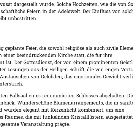
sst dargestellt wurde. Solche Hochzeiten, wie die von S
schaftliche Feiern in der Adelswelt. Der Einfluss von solc
bt unbestritten.
 geplante Feier, die sowohl religiöse als auch zivile Elem
einer beeindruckenden Kirche statt, die für ihre
 ist. Der Gottesdienst, der von einem prominenten Geist
nter Lesungen aus der Heiligen Schrift, die von engen Vert
 Austauschen von Gelübden, das emotionales Gewicht verl
terstrich.
ten Ballsaal eines renommierten Schlosses abgehalten. Di
 Anblick. Wunderschöne Blumenarrangements, die in sanft
d wurden elegant mit Kerzenlicht kombiniert, um eine
 Raumes, die mit funkelnden Kristalllüstern ausgestattet
e gesamte Veranstaltung prägte.