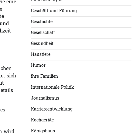
Fußballanalyse
ie eine
e
Geschäft und Führung
ie
Geschichte
 und
hzeit
Gesellschaft
Gesundheit
Haustiere
Humor
ichen
et sich
ihre Familien
it
Internationale Politik
etails
Journalismus
Karriereentwicklung
tes
Kochgeräte
l
Königshaus
n wird.