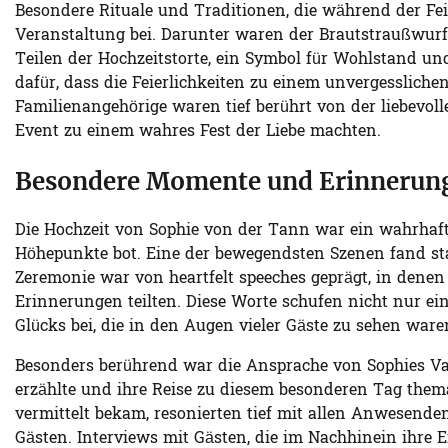
Besondere Rituale und Traditionen, die während der Fei
Veranstaltung bei. Darunter waren der Brautstraußwur
Teilen der Hochzeitstorte, ein Symbol für Wohlstand u
dafür, dass die Feierlichkeiten zu einem unvergesslich
Familienangehörige waren tief berührt von der liebevol
Event zu einem wahres Fest der Liebe machten.
Besondere Momente und Erinnerung
Die Hochzeit von Sophie von der Tann war ein wahrhaft
Höhepunkte bot. Eine der bewegendsten Szenen fand stat
Zeremonie war von heartfelt speeches geprägt, in dene
Erinnerungen teilten. Diese Worte schufen nicht nur ei
Glücks bei, die in den Augen vieler Gäste zu sehen ware
Besonders berührend war die Ansprache von Sophies Vat
erzählte und ihre Reise zu diesem besonderen Tag themat
vermittelt bekam, resonierten tief mit allen Anwesend
Gästen. Interviews mit Gästen, die im Nachhinein ihre E