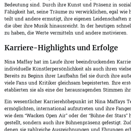
Bedeutung sind. Durch ihre Kunst und Präsenz in soziale
Fähigkeit hat, seine Träume zu verwirklichen, egal wie
teilt und andere ermutigt, ihre eigenen Leidenschaften zu
die über ihre Musik hinausreicht. In der heutigen schnell
zu haben, die Werte vermitteln und andere motivieren.
Karriere-Highlights und Erfolge
Nina Maffay hat im Laufe ihrer beeindruckenden Karrier
individuelle Künstlerpersönlichkeit als auch ihren viel
Bereits zu Beginn ihrer Laufbahn fiel sie durch ihre a
viele Fans und Kritiker gleichsam begeisterten. Ihre erst
etablierten sie als eine der herausragenden Stimmen ihr
Ein wesentlicher Karrierehöhepunkt ist Nina Maffays T
ermöglichten, international aufzutreten und ihre Fangem
wie dem “Wacken Open Air” oder der “Bühne der Stars” 
gestellt, sondern auch ihre Bühnenpräsenz gefestigt. Z
denen sie zahlreiche Auszeichnungen und Ehrungen erhie