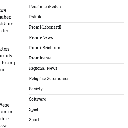
Persönlichkeiten
hre
 haben
Politik
blikum
Promi-Lebensstil
 der
Promi-News
Promi-Reichtum
kten
ur als
Prominente
fahrung
Regional News
ern
Religiöse Zeremonien
Society
Software
 Wege
Spiel
hin in
ihre
Sport
üsse