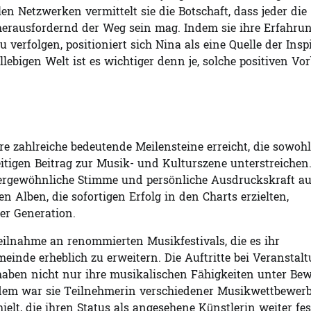
n Netzwerken vermittelt sie die Botschaft, dass jeder die
 herausfordernd der Weg sein mag. Indem sie ihre Erfahru
 verfolgen, positioniert sich Nina als eine Quelle der Inspi
lebigen Welt ist es wichtiger denn je, solche positiven Vor
e zahlreiche bedeutende Meilensteine erreicht, die sowohl
seitigen Beitrag zur Musik- und Kulturszene unterstreichen
ußergewöhnliche Stimme und persönliche Ausdruckskraft auf
en Alben, die sofortigen Erfolg in den Charts erzielten,
er Generation.
eilnahme an renommierten Musikfestivals, die es ihr
einde erheblich zu erweitern. Die Auftritte bei Veranstal
haben nicht nur ihre musikalischen Fähigkeiten unter Bew
udem war sie Teilnehmerin verschiedener Musikwettbewerbe
lt, die ihren Status als angesehene Künstlerin weiter fes